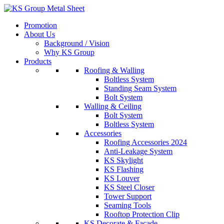
Skip
to
Promotion
content
About Us
Background / Vision
Why KS Group
Products
Roofing & Walling
Boltless System
Standing Seam System
Bolt System
Walling & Ceiling
Bolt System
Boltless System
Accessories
Roofing Accessories 2024
Anti-Leakage System
KS Skylight
KS Flashing
KS Louver
KS Steel Closer
Tower Support
Seaming Tools
Rooftop Protection Clip
KS Decorate & Facade