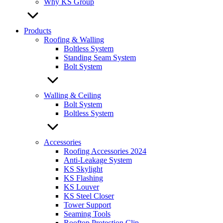
Why KS Group
Products
Roofing & Walling
Boltless System
Standing Seam System
Bolt System
Walling & Ceiling
Bolt System
Boltless System
Accessories
Roofing Accessories 2024
Anti-Leakage System
KS Skylight
KS Flashing
KS Louver
KS Steel Closer
Tower Support
Seaming Tools
Rooftop Protection Clip