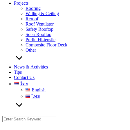
Projects
Roofing
Walling & Ceiling
Reroof
Roof Ventilator
Safety Rooftop
Solar Rooftop
Purlin Hi-tensile
Composite Floor Deck
Other
News & Activities
Tips
Contact Us
ไทย
English
ไทย
Search
for: