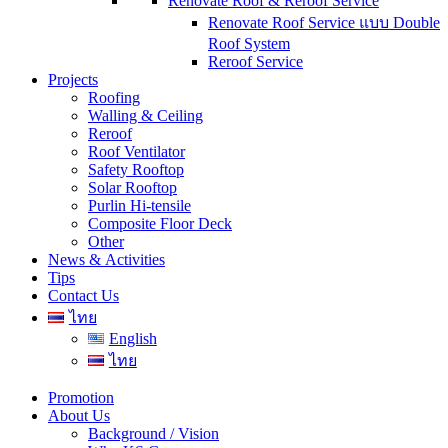
Renovate Roof & Reroof Service
Renovate Roof Service แบบ Double
Roof System
Reroof Service
Projects
Roofing
Walling & Ceiling
Reroof
Roof Ventilator
Safety Rooftop
Solar Rooftop
Purlin Hi-tensile
Composite Floor Deck
Other
News & Activities
Tips
Contact Us
ไทย
English
ไทย
Promotion
About Us
Background / Vision