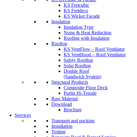
KS Fretcubic
KS Fretdeco
KS Wicker Facade
Insulation
Insulation Type
Noise & Heat Reduction
Roofing with Insulation
Rooftop
KS VentFlow – Roof Ventilator
KS VentHood – Roof Ventilator
Safety Rooftop
Solar Rooftop
Double Roof
(Sandwich System)
Structural Products
Composite Floor Deck
Purlin Hi-Tensile
Raw Material
Download
Brochure
Services
Transport and packing
Installation
Testing