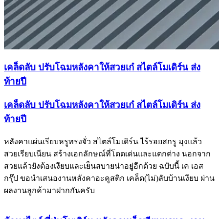
เคล็ดลับ ปรับโฉมหลังคาให้สวยเก๋ สไตล์โมเดิร์น ส่ง
ท้ายปี
เคล็ดลับ ปรับโฉมหลังคาให้สวยเก๋ สไตล์โมเดิร์น ส่ง
ท้ายปี
หลังคาแผ่นเรียบหรูทรงจั่ว สไตล์โมเดิร์น ไร้รอยสกรู มุงแล้ว
สวยเรียบเนียน สร้างเอกลักษณ์ที่โดดเด่นและแตกต่าง นอกจาก
สวยแล้วยังต้องเงียบและเย็นสบายน่าอยู่อีกด้วย ฉบับนี้ เค เอส
กรุ๊ป ขอนำเสนองานหลังคาอะคูสติก เคล็ด(ไม่)ลับบ้านเงียบ ผ่าน
ผลงานลูกค้ามาฝากกันครับ