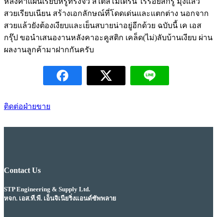
หลังคาแผ่นเรียบหรูทรงจั่ว สไตล์โมเดิร์น ไร้รอยสกรู มุงแล้ว
สวยเรียบเนียน สร้างเอกลักษณ์ที่โดดเด่นและแตกต่าง นอกจาก
สวยแล้วยังต้องเงียบและเย็นสบายน่าอยู่อีกด้วย ฉบับนี้ เค เอส
กรุ๊ป ขอนำเสนองานหลังคาอะคูสติก เคล็ด(ไม่)ลับบ้านเงียบ ผ่าน
ผลงานลูกค้ามาฝากกันครับ
ติดต่อฝ่ายขาย
Contact Us
STP Engineering & Supply Ltd.
หจก. เอส.ที.พี. เอ็นจิเนียริ่งแอนด์ซัพพลาย