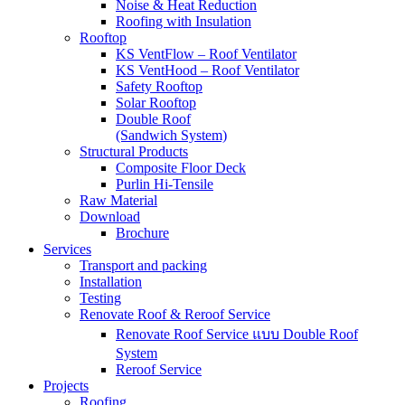
Noise & Heat Reduction
Roofing with Insulation
Rooftop
KS VentFlow – Roof Ventilator
KS VentHood – Roof Ventilator
Safety Rooftop
Solar Rooftop
Double Roof
(Sandwich System)
Structural Products
Composite Floor Deck
Purlin Hi-Tensile
Raw Material
Download
Brochure
Services
Transport and packing
Installation
Testing
Renovate Roof & Reroof Service
Renovate Roof Service แบบ Double Roof
System
Reroof Service
Projects
Roofing