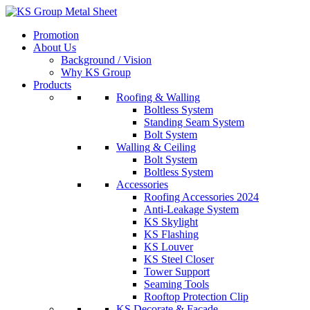
Skip
to
Promotion
content
About Us
Background / Vision
Why KS Group
Products
Roofing & Walling
Boltless System
Standing Seam System
Bolt System
Walling & Ceiling
Bolt System
Boltless System
Accessories
Roofing Accessories 2024
Anti-Leakage System
KS Skylight
KS Flashing
KS Louver
KS Steel Closer
Tower Support
Seaming Tools
Rooftop Protection Clip
KS Decorate & Facade