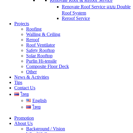
Renovate Roof & Reroof Service
Renovate Roof Service แบบ Double
Roof System
Reroof Service
Projects
Roofing
Walling & Ceiling
Reroof
Roof Ventilator
Safety Rooftop
Solar Rooftop
Purlin Hi-tensile
Composite Floor Deck
Other
News & Activities
Tips
Contact Us
ไทย
English
ไทย
Promotion
About Us
Background / Vision