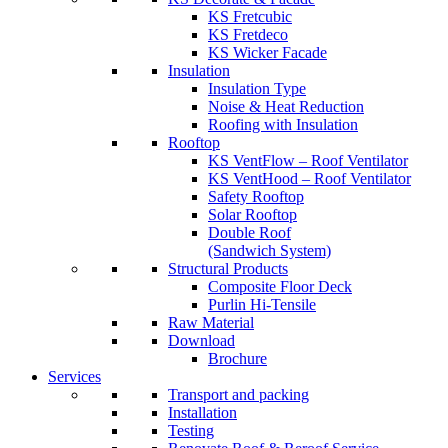
KS Fretcubic
KS Fretdeco
KS Wicker Facade
Insulation
Insulation Type
Noise & Heat Reduction
Roofing with Insulation
Rooftop
KS VentFlow – Roof Ventilator
KS VentHood – Roof Ventilator
Safety Rooftop
Solar Rooftop
Double Roof
(Sandwich System)
Structural Products
Composite Floor Deck
Purlin Hi-Tensile
Raw Material
Download
Brochure
Services
Transport and packing
Installation
Testing