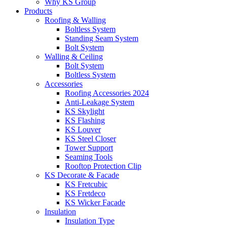
Why KS Group
Products
Roofing & Walling
Boltless System
Standing Seam System
Bolt System
Walling & Ceiling
Bolt System
Boltless System
Accessories
Roofing Accessories 2024
Anti-Leakage System
KS Skylight
KS Flashing
KS Louver
KS Steel Closer
Tower Support
Seaming Tools
Rooftop Protection Clip
KS Decorate & Facade
KS Fretcubic
KS Fretdeco
KS Wicker Facade
Insulation
Insulation Type