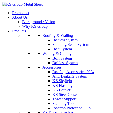
Skip
to
Promotion
content
About Us
Background / Vision
Why KS Group
Products
Roofing & Walling
Boltless System
Standing Seam System
Bolt System
Walling & Ceiling
Bolt System
Boltless System
Accessories
Roofing Accessories 2024
Anti-Leakage System
KS Skylight
KS Flashing
KS Louver
KS Steel Closer
Tower Support
Seaming Tools
Rooftop Protection Clip
KS Decorate & Facade