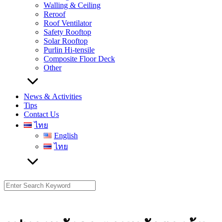
Walling & Ceiling
Reroof
Roof Ventilator
Safety Rooftop
Solar Rooftop
Purlin Hi-tensile
Composite Floor Deck
Other
News & Activities
Tips
Contact Us
ไทย
English
ไทย
Search
for: