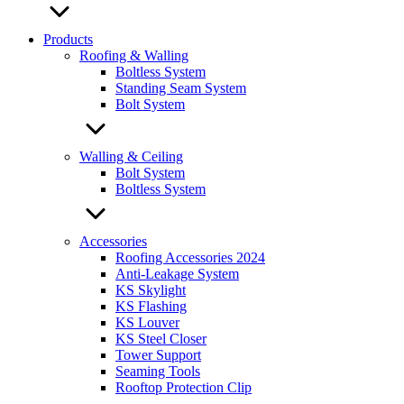
Products
Roofing & Walling
Boltless System
Standing Seam System
Bolt System
Walling & Ceiling
Bolt System
Boltless System
Accessories
Roofing Accessories 2024
Anti-Leakage System
KS Skylight
KS Flashing
KS Louver
KS Steel Closer
Tower Support
Seaming Tools
Rooftop Protection Clip