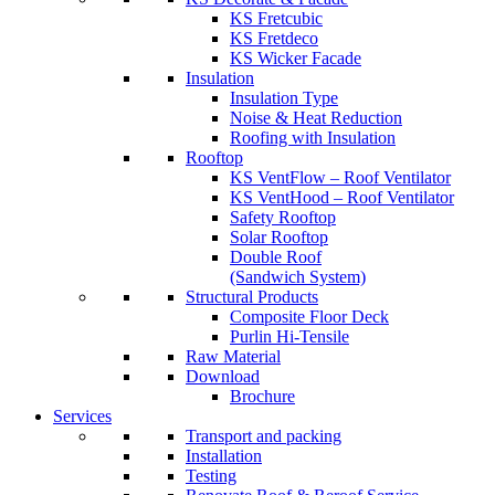
KS Fretcubic
KS Fretdeco
KS Wicker Facade
Insulation
Insulation Type
Noise & Heat Reduction
Roofing with Insulation
Rooftop
KS VentFlow – Roof Ventilator
KS VentHood – Roof Ventilator
Safety Rooftop
Solar Rooftop
Double Roof
(Sandwich System)
Structural Products
Composite Floor Deck
Purlin Hi-Tensile
Raw Material
Download
Brochure
Services
Transport and packing
Installation
Testing