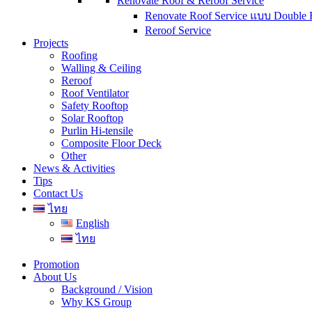
Renovate Roof & Reroof Service
Renovate Roof Service แบบ Double 
Reroof Service
Projects
Roofing
Walling & Ceiling
Reroof
Roof Ventilator
Safety Rooftop
Solar Rooftop
Purlin Hi-tensile
Composite Floor Deck
Other
News & Activities
Tips
Contact Us
ไทย
English
ไทย
Promotion
About Us
Background / Vision
Why KS Group