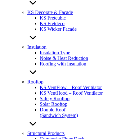
KS Decorate & Facade
KS Fretcubic
KS Fretdeco
KS Wicker Facade
Insulation
Insulation Type
Noise & Heat Reduction
Roofing with Insulation
Rooftop
KS VentFlow – Roof Ventilator
KS VentHood – Roof Ventilator
Safety Rooftop
Solar Rooftop
Double Roof
(Sandwich System)
Structural Products
Composite Floor Deck