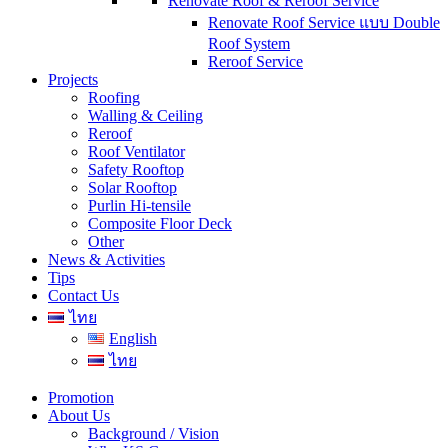
Renovate Roof & Reroof Service
Renovate Roof Service แบบ Double
Roof System
Reroof Service
Projects
Roofing
Walling & Ceiling
Reroof
Roof Ventilator
Safety Rooftop
Solar Rooftop
Purlin Hi-tensile
Composite Floor Deck
Other
News & Activities
Tips
Contact Us
ไทย
English
ไทย
Promotion
About Us
Background / Vision