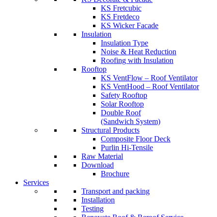
KS Fretcubic
KS Fretdeco
KS Wicker Facade
Insulation
Insulation Type
Noise & Heat Reduction
Roofing with Insulation
Rooftop
KS VentFlow – Roof Ventilator
KS VentHood – Roof Ventilator
Safety Rooftop
Solar Rooftop
Double Roof
(Sandwich System)
Structural Products
Composite Floor Deck
Purlin Hi-Tensile
Raw Material
Download
Brochure
Services
Transport and packing
Installation
Testing