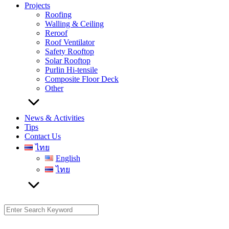
Projects
Roofing
Walling & Ceiling
Reroof
Roof Ventilator
Safety Rooftop
Solar Rooftop
Purlin Hi-tensile
Composite Floor Deck
Other
News & Activities
Tips
Contact Us
ไทย
English
ไทย
Search
for: