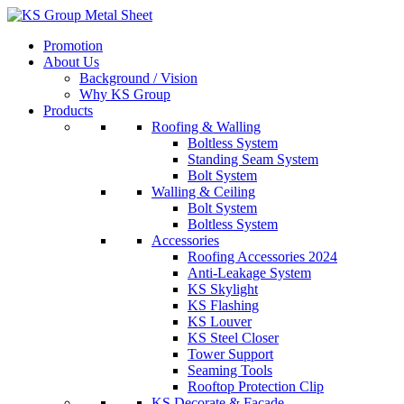
Skip
to
Promotion
content
About Us
Background / Vision
Why KS Group
Products
Roofing & Walling
Boltless System
Standing Seam System
Bolt System
Walling & Ceiling
Bolt System
Boltless System
Accessories
Roofing Accessories 2024
Anti-Leakage System
KS Skylight
KS Flashing
KS Louver
KS Steel Closer
Tower Support
Seaming Tools
Rooftop Protection Clip
KS Decorate & Facade