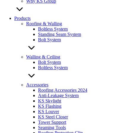
Why KS Group
Products
Roofing & Walling
Boltless System
Standing Seam System
Bolt System
Walling & Ceiling
Bolt System
Boltless System
Accessories
Roofing Accessories 2024
Anti-Leakage System
KS Skylight
KS Flashing
KS Louver
KS Steel Closer
Tower Support
Seaming Tools
Rooftop Protection Clip