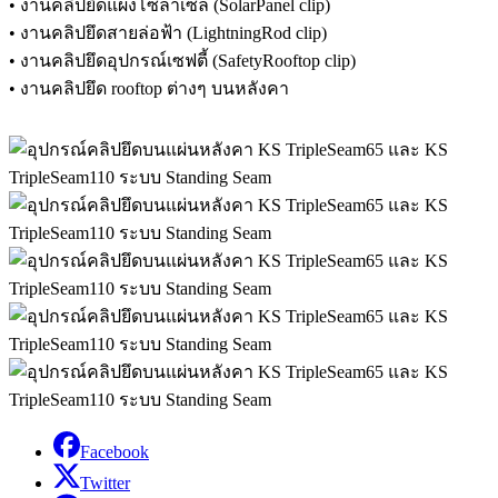
• งานคลิปยึดแผงโซล่าเซล (SolarPanel clip)
• งานคลิปยึดสายล่อฟ้า (LightningRod clip)
• งานคลิปยึดอุปกรณ์เซฟตี้ (SafetyRooftop clip)
• งานคลิปยึด rooftop ต่างๆ บนหลังคา
Facebook
Twitter