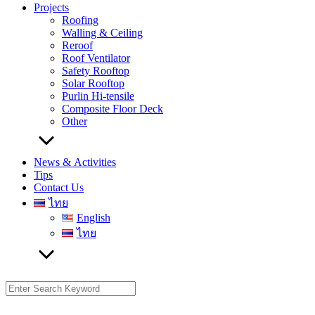
Projects
Roofing
Walling & Ceiling
Reroof
Roof Ventilator
Safety Rooftop
Solar Rooftop
Purlin Hi-tensile
Composite Floor Deck
Other
News & Activities
Tips
Contact Us
ไทย
English
ไทย
Search
for: