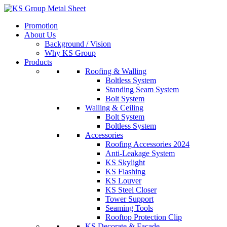
Skip
to
Promotion
content
About Us
Background / Vision
Why KS Group
Products
Roofing & Walling
Boltless System
Standing Seam System
Bolt System
Walling & Ceiling
Bolt System
Boltless System
Accessories
Roofing Accessories 2024
Anti-Leakage System
KS Skylight
KS Flashing
KS Louver
KS Steel Closer
Tower Support
Seaming Tools
Rooftop Protection Clip
KS Decorate & Facade