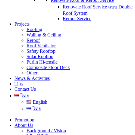
Renovate Roof & Reroof Service
Renovate Roof Service แบบ Double
Roof System
Reroof Service
Projects
Roofing
Walling & Ceiling
Reroof
Roof Ventilator
Safety Rooftop
Solar Rooftop
Purlin Hi-tensile
Composite Floor Deck
Other
News & Activities
Tips
Contact Us
ไทย
English
ไทย
Promotion
About Us
Background / Vision