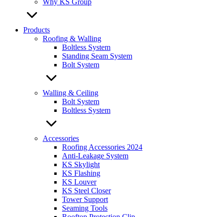
Why KS Group
Products
Roofing & Walling
Boltless System
Standing Seam System
Bolt System
Walling & Ceiling
Bolt System
Boltless System
Accessories
Roofing Accessories 2024
Anti-Leakage System
KS Skylight
KS Flashing
KS Louver
KS Steel Closer
Tower Support
Seaming Tools
Rooftop Protection Clip