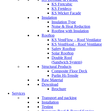
KS Fretcubic
KS Fretdeco
KS Wicker Facade
Insulation
Insulation Type
Noise & Heat Reduction
Roofing with Insulation
Rooftop
KS VentFlow – Roof Ventilator
KS VentHood – Roof Ventilator
Safety Rooftop
Solar Rooftop
Double Roof
(Sandwich System)
Structural Products
Composite Floor Deck
Purlin Hi-Tensile
Raw Material
Download
Brochure
Services
Transport and packing
Installation
Testing