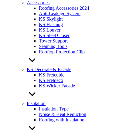
Accessories
Roofing Accessories 2024
Anti-Leakage System
KS Skylight
KS Flashing
KS Louver
KS Steel Closer
Tower Support
Seaming Tools
Rooftop Protection Clip
KS Decorate & Facade
KS Fretcubic
KS Fretdeco
KS Wicker Facade
Insulation
Insulation Type
Noise & Heat Reduction
Roofing with Insulation