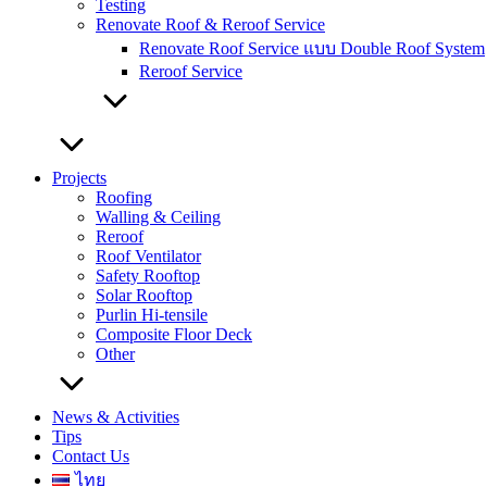
Testing
Renovate Roof & Reroof Service
Renovate Roof Service แบบ Double Roof System
Reroof Service
Projects
Roofing
Walling & Ceiling
Reroof
Roof Ventilator
Safety Rooftop
Solar Rooftop
Purlin Hi-tensile
Composite Floor Deck
Other
News & Activities
Tips
Contact Us
ไทย