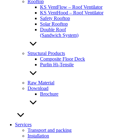
Rooftop
KS VentFlow – Roof Ventilator
KS VentHood – Roof Ventilator
Safety Rooftop
Solar Rooftop
Double Roof
(Sandwich System)
Structural Products
Composite Floor Deck
Purlin Hi-Tensile
Raw Material
Download
Brochure
Services
Transport and packing
Installation