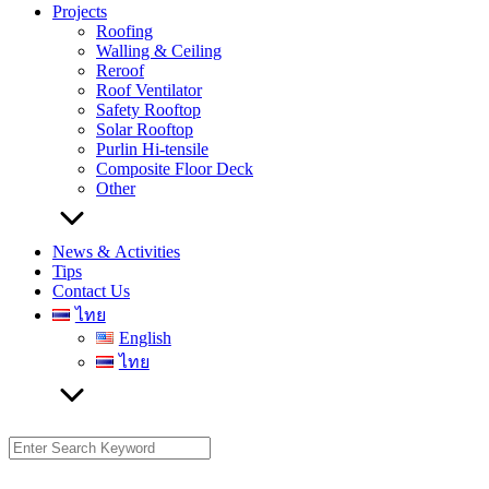
Projects
Roofing
Walling & Ceiling
Reroof
Roof Ventilator
Safety Rooftop
Solar Rooftop
Purlin Hi-tensile
Composite Floor Deck
Other
News & Activities
Tips
Contact Us
ไทย
English
ไทย
Search
for: