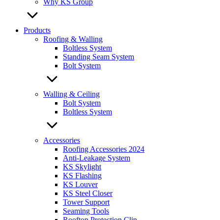
Why KS Group
Products
Roofing & Walling
Boltless System
Standing Seam System
Bolt System
Walling & Ceiling
Bolt System
Boltless System
Accessories
Roofing Accessories 2024
Anti-Leakage System
KS Skylight
KS Flashing
KS Louver
KS Steel Closer
Tower Support
Seaming Tools
Rooftop Protection Clip