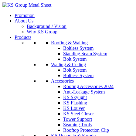
Skip
to
Promotion
content
About Us
Background / Vision
Why KS Group
Products
Roofing & Walling
Boltless System
Standing Seam System
Bolt System
Walling & Ceiling
Bolt System
Boltless System
Accessories
Roofing Accessories 2024
Anti-Leakage System
KS Skylight
KS Flashing
KS Louver
KS Steel Closer
Tower Support
Seaming Tools
Rooftop Protection Clip
KS Decorate & Facade