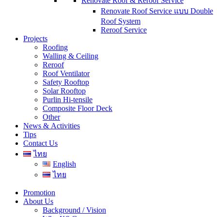
Renovate Roof & Reroof Service
Renovate Roof Service แบบ Double
Roof System
Reroof Service
Projects
Roofing
Walling & Ceiling
Reroof
Roof Ventilator
Safety Rooftop
Solar Rooftop
Purlin Hi-tensile
Composite Floor Deck
Other
News & Activities
Tips
Contact Us
ไทย
English
ไทย
Promotion
About Us
Background / Vision