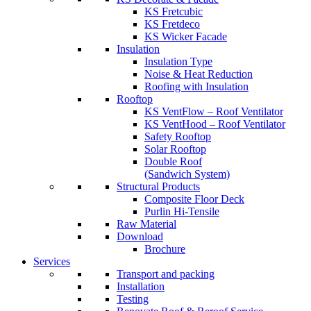
KS Fretcubic
KS Fretdeco
KS Wicker Facade
Insulation
Insulation Type
Noise & Heat Reduction
Roofing with Insulation
Rooftop
KS VentFlow – Roof Ventilator
KS VentHood – Roof Ventilator
Safety Rooftop
Solar Rooftop
Double Roof
(Sandwich System)
Structural Products
Composite Floor Deck
Purlin Hi-Tensile
Raw Material
Download
Brochure
Services
Transport and packing
Installation
Testing