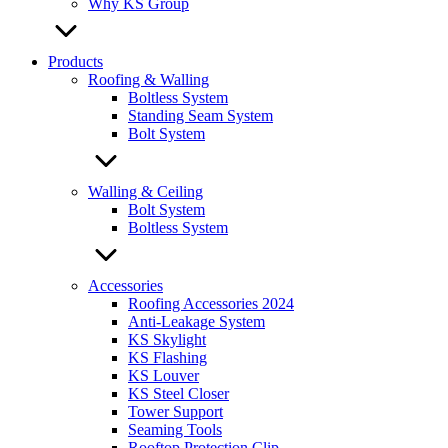
Why KS Group
Products
Roofing & Walling
Boltless System
Standing Seam System
Bolt System
Walling & Ceiling
Bolt System
Boltless System
Accessories
Roofing Accessories 2024
Anti-Leakage System
KS Skylight
KS Flashing
KS Louver
KS Steel Closer
Tower Support
Seaming Tools
Rooftop Protection Clip