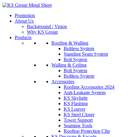
Skip
to
Promotion
content
About Us
Background / Vision
Why KS Group
Products
Roofing & Walling
Boltless System
Standing Seam System
Bolt System
Walling & Ceiling
Bolt System
Boltless System
Accessories
Roofing Accessories 2024
Anti-Leakage System
KS Skylight
KS Flashing
KS Louver
KS Steel Closer
Tower Support
Seaming Tools
Rooftop Protection Clip
KS Decorate & Facade