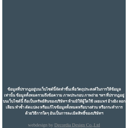
ข้อมูลที่ปรากฎอยู่บนเว็บไซด์นี้จัดทำขึ้นเพื่อวัตถุประสงค์ในการให้ข้อมูล
เท่านั้น ข้อมูลทั้งหมดรวมถึงข้อความ ภาพประกอบ ภาพถ่าย ฯลฯ ที่ปรากฎอยู่
บนเว็บไซด์นี้ ถือเป็นทรัพย์สินของบริษัทฯ ห้ามมิให้ผู้ใดใช้ เผยแพร่ อ้างอิง ลอก
เลียน ทำซ้ำ ดัดแปลง หรือแก้ไขข้อมูลทั้งหมดหรือบางส่วน หรือกระทำการ
ด้วยวิธีการใดๆ อันเป็นการละเมิดสิทธิ์ของบริษัทฯ
webdesign by
Decordia Design Co.,Ltd