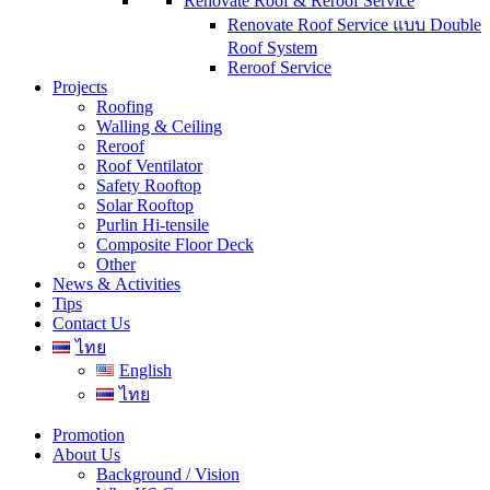
Renovate Roof & Reroof Service
Renovate Roof Service แบบ Double
Roof System
Reroof Service
Projects
Roofing
Walling & Ceiling
Reroof
Roof Ventilator
Safety Rooftop
Solar Rooftop
Purlin Hi-tensile
Composite Floor Deck
Other
News & Activities
Tips
Contact Us
ไทย
English
ไทย
Promotion
About Us
Background / Vision