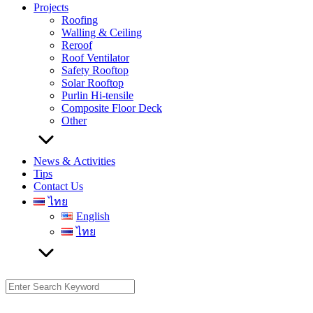
Projects
Roofing
Walling & Ceiling
Reroof
Roof Ventilator
Safety Rooftop
Solar Rooftop
Purlin Hi-tensile
Composite Floor Deck
Other
News & Activities
Tips
Contact Us
ไทย
English
ไทย
Search
for: