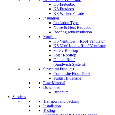
KS Fretcubic
KS Fretdeco
KS Wicker Facade
Insulation
Insulation Type
Noise & Heat Reduction
Roofing with Insulation
Rooftop
KS VentFlow – Roof Ventilator
KS VentHood – Roof Ventilator
Safety Rooftop
Solar Rooftop
Double Roof
(Sandwich System)
Structural Products
Composite Floor Deck
Purlin Hi-Tensile
Raw Material
Download
Brochure
Services
Transport and packing
Installation
Testing