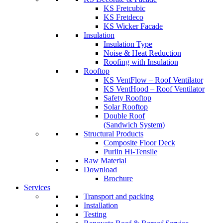
KS Fretcubic
KS Fretdeco
KS Wicker Facade
Insulation
Insulation Type
Noise & Heat Reduction
Roofing with Insulation
Rooftop
KS VentFlow – Roof Ventilator
KS VentHood – Roof Ventilator
Safety Rooftop
Solar Rooftop
Double Roof
(Sandwich System)
Structural Products
Composite Floor Deck
Purlin Hi-Tensile
Raw Material
Download
Brochure
Services
Transport and packing
Installation
Testing