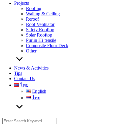
Projects
Roofing
Walling & Ceiling
Reroof
Roof Ventilator
Safety Rooftop
Solar Rooftop
Purlin Hi-tensile
Composite Floor Deck
Other
News & Activities
Tips
Contact Us
ไทย
English
ไทย
Search
for: