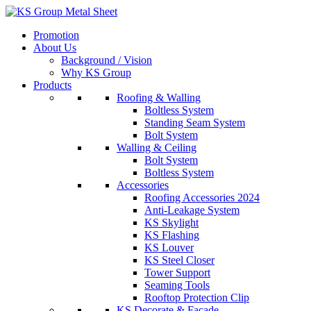
Skip
to
Promotion
content
About Us
Background / Vision
Why KS Group
Products
Roofing & Walling
Boltless System
Standing Seam System
Bolt System
Walling & Ceiling
Bolt System
Boltless System
Accessories
Roofing Accessories 2024
Anti-Leakage System
KS Skylight
KS Flashing
KS Louver
KS Steel Closer
Tower Support
Seaming Tools
Rooftop Protection Clip
KS Decorate & Facade