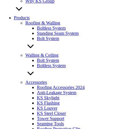
Why KS Group
Products
Roofing & Walling
Boltless System
Standing Seam System
Bolt System
Walling & Ceiling
Bolt System
Boltless System
Accessories
Roofing Accessories 2024
Anti-Leakage System
KS Skylight
KS Flashing
KS Louver
KS Steel Closer
Tower Support
Seaming Tools
Rooftop Protection Clip