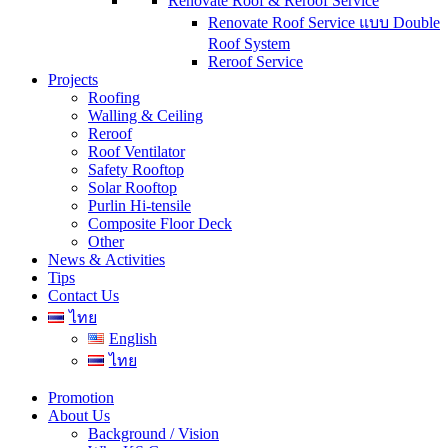
Renovate Roof & Reroof Service
Renovate Roof Service แบบ Double
Roof System
Reroof Service
Projects
Roofing
Walling & Ceiling
Reroof
Roof Ventilator
Safety Rooftop
Solar Rooftop
Purlin Hi-tensile
Composite Floor Deck
Other
News & Activities
Tips
Contact Us
ไทย
English
ไทย
Promotion
About Us
Background / Vision