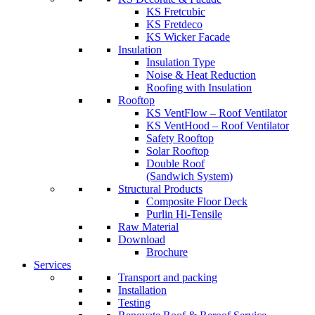
KS Fretcubic
KS Fretdeco
KS Wicker Facade
Insulation
Insulation Type
Noise & Heat Reduction
Roofing with Insulation
Rooftop
KS VentFlow – Roof Ventilator
KS VentHood – Roof Ventilator
Safety Rooftop
Solar Rooftop
Double Roof
(Sandwich System)
Structural Products
Composite Floor Deck
Purlin Hi-Tensile
Raw Material
Download
Brochure
Services
Transport and packing
Installation
Testing