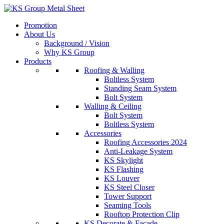
Skip
to
Promotion
content
About Us
Background / Vision
Why KS Group
Products
Roofing & Walling
Boltless System
Standing Seam System
Bolt System
Walling & Ceiling
Bolt System
Boltless System
Accessories
Roofing Accessories 2024
Anti-Leakage System
KS Skylight
KS Flashing
KS Louver
KS Steel Closer
Tower Support
Seaming Tools
Rooftop Protection Clip
KS Decorate & Facade