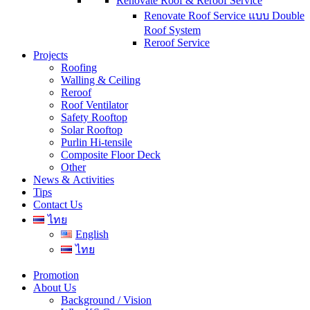
Renovate Roof & Reroof Service
Renovate Roof Service แบบ Double
Roof System
Reroof Service
Projects
Roofing
Walling & Ceiling
Reroof
Roof Ventilator
Safety Rooftop
Solar Rooftop
Purlin Hi-tensile
Composite Floor Deck
Other
News & Activities
Tips
Contact Us
ไทย
English
ไทย
Promotion
About Us
Background / Vision