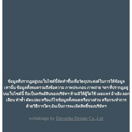
ข้อมูลที่ปรากฎอยู่บนเว็บไซด์นี้จัดทำขึ้นเพื่อวัตถุประสงค์ในการให้ข้อมูล
เท่านั้น ข้อมูลทั้งหมดรวมถึงข้อความ ภาพประกอบ ภาพถ่าย ฯลฯ ที่ปรากฎอยู่
บนเว็บไซด์นี้ ถือเป็นทรัพย์สินของบริษัทฯ ห้ามมิให้ผู้ใดใช้ เผยแพร่ อ้างอิง ลอก
เลียน ทำซ้ำ ดัดแปลง หรือแก้ไขข้อมูลทั้งหมดหรือบางส่วน หรือกระทำการ
ด้วยวิธีการใดๆ อันเป็นการละเมิดสิทธิ์ของบริษัทฯ
webdesign by
Decordia Design Co.,Ltd