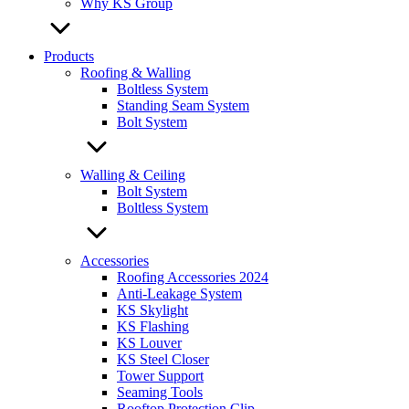
Why KS Group
Products
Roofing & Walling
Boltless System
Standing Seam System
Bolt System
Walling & Ceiling
Bolt System
Boltless System
Accessories
Roofing Accessories 2024
Anti-Leakage System
KS Skylight
KS Flashing
KS Louver
KS Steel Closer
Tower Support
Seaming Tools
Rooftop Protection Clip