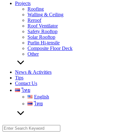
Projects
Roofing
Walling & Ceiling
Reroof
Roof Ventilator
Safety Rooftop
Solar Rooftop
Purlin Hi-tensile
Composite Floor Deck
Other
News & Activities
Tips
Contact Us
ไทย
English
ไทย
Search
for: