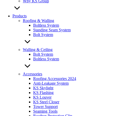
Why KS Group
Products
Roofing & Walling
Boltless System
Standing Seam System
Bolt System
Walling & Ceiling
Bolt System
Boltless System
Accessories
Roofing Accessories 2024
Anti-Leakage System
KS Skylight
KS Flashing
KS Louver
KS Steel Closer
Tower Support
Seaming Tools
Rooftop Protection Clip