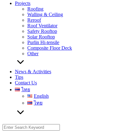
Projects
Roofing
Walling & Ceiling
Reroof
Roof Ventilator
Safety Rooftop
Solar Rooftop
Purlin Hi-tensile
Composite Floor Deck
Other
News & Activities
Tips
Contact Us
ไทย
English
ไทย
Search
for: