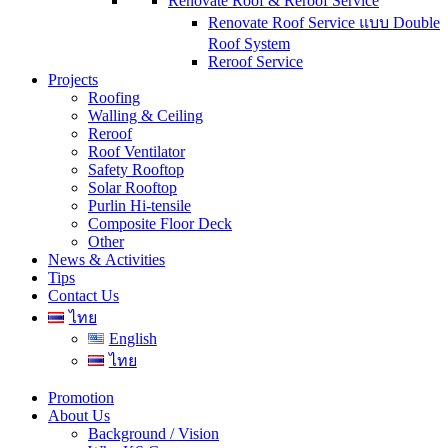
Renovate Roof & Reroof Service
Renovate Roof Service แบบ Double
Roof System
Reroof Service
Projects
Roofing
Walling & Ceiling
Reroof
Roof Ventilator
Safety Rooftop
Solar Rooftop
Purlin Hi-tensile
Composite Floor Deck
Other
News & Activities
Tips
Contact Us
ไทย
English
ไทย
Promotion
About Us
Background / Vision