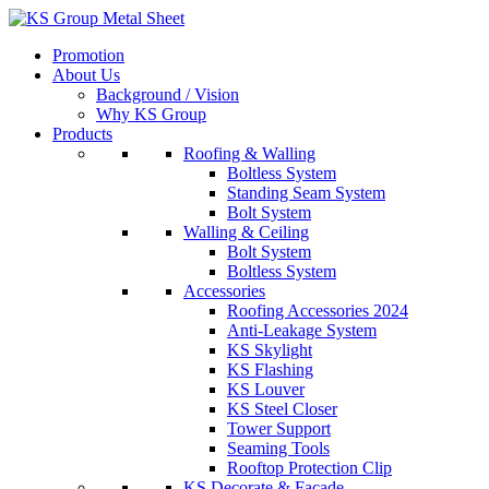
Skip
to
Promotion
content
About Us
Background / Vision
Why KS Group
Products
Roofing & Walling
Boltless System
Standing Seam System
Bolt System
Walling & Ceiling
Bolt System
Boltless System
Accessories
Roofing Accessories 2024
Anti-Leakage System
KS Skylight
KS Flashing
KS Louver
KS Steel Closer
Tower Support
Seaming Tools
Rooftop Protection Clip
KS Decorate & Facade