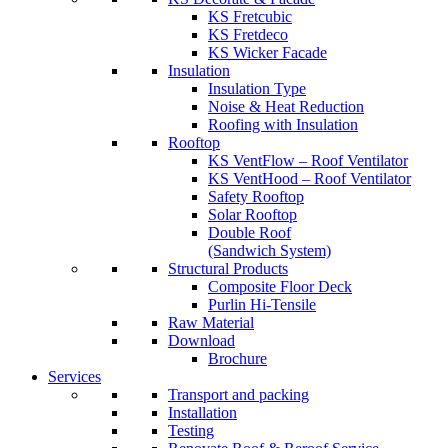
KS Fretcubic
KS Fretdeco
KS Wicker Facade
Insulation
Insulation Type
Noise & Heat Reduction
Roofing with Insulation
Rooftop
KS VentFlow – Roof Ventilator
KS VentHood – Roof Ventilator
Safety Rooftop
Solar Rooftop
Double Roof
(Sandwich System)
Structural Products
Composite Floor Deck
Purlin Hi-Tensile
Raw Material
Download
Brochure
Services
Transport and packing
Installation
Testing