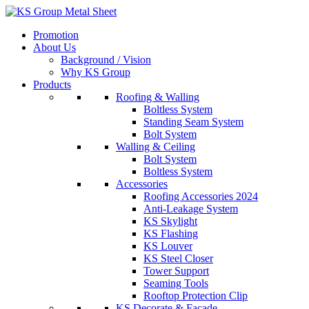
Skip
to
Promotion
content
About Us
Background / Vision
Why KS Group
Products
Roofing & Walling
Boltless System
Standing Seam System
Bolt System
Walling & Ceiling
Bolt System
Boltless System
Accessories
Roofing Accessories 2024
Anti-Leakage System
KS Skylight
KS Flashing
KS Louver
KS Steel Closer
Tower Support
Seaming Tools
Rooftop Protection Clip
KS Decorate & Facade