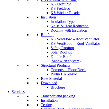
KS Fretcubic
KS Fretdeco
KS Wicker Facade
Insulation
Insulation Type
Noise & Heat Reduction
Roofing with Insulation
Rooftop
KS VentFlow – Roof Ventilator
KS VentHood – Roof Ventilator
Safety Rooftop
Solar Rooftop
Double Roof
(Sandwich System)
Structural Products
Composite Floor Deck
Purlin Hi-Tensile
Raw Material
Download
Brochure
Services
Transport and packing
Installation
Testing