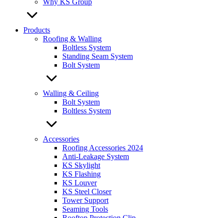
Why KS Group
Products
Roofing & Walling
Boltless System
Standing Seam System
Bolt System
Walling & Ceiling
Bolt System
Boltless System
Accessories
Roofing Accessories 2024
Anti-Leakage System
KS Skylight
KS Flashing
KS Louver
KS Steel Closer
Tower Support
Seaming Tools
Rooftop Protection Clip