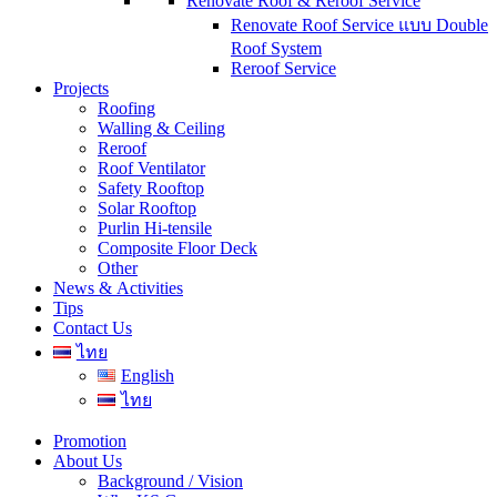
Renovate Roof & Reroof Service
Renovate Roof Service แบบ Double
Roof System
Reroof Service
Projects
Roofing
Walling & Ceiling
Reroof
Roof Ventilator
Safety Rooftop
Solar Rooftop
Purlin Hi-tensile
Composite Floor Deck
Other
News & Activities
Tips
Contact Us
ไทย
English
ไทย
Promotion
About Us
Background / Vision