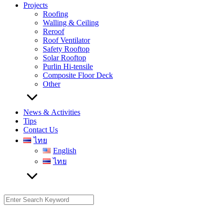
Projects
Roofing
Walling & Ceiling
Reroof
Roof Ventilator
Safety Rooftop
Solar Rooftop
Purlin Hi-tensile
Composite Floor Deck
Other
News & Activities
Tips
Contact Us
ไทย
English
ไทย
Search
for: