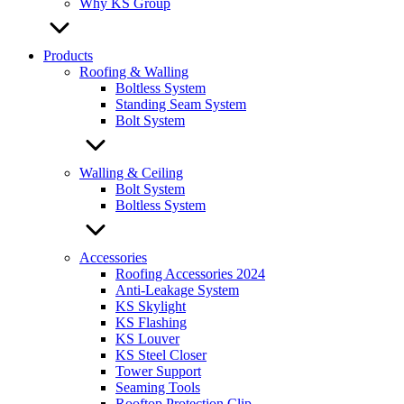
Why KS Group
Products
Roofing & Walling
Boltless System
Standing Seam System
Bolt System
Walling & Ceiling
Bolt System
Boltless System
Accessories
Roofing Accessories 2024
Anti-Leakage System
KS Skylight
KS Flashing
KS Louver
KS Steel Closer
Tower Support
Seaming Tools
Rooftop Protection Clip