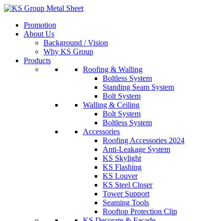
Skip
to
Promotion
content
About Us
Background / Vision
Why KS Group
Products
Roofing & Walling
Boltless System
Standing Seam System
Bolt System
Walling & Ceiling
Bolt System
Boltless System
Accessories
Roofing Accessories 2024
Anti-Leakage System
KS Skylight
KS Flashing
KS Louver
KS Steel Closer
Tower Support
Seaming Tools
Rooftop Protection Clip
KS Decorate & Facade