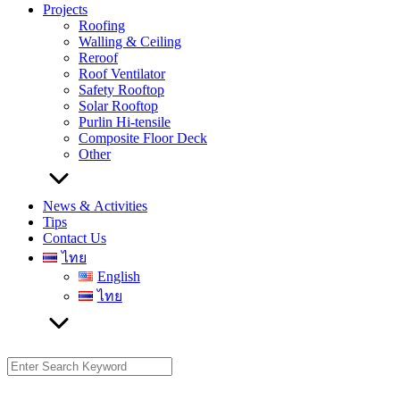
Projects
Roofing
Walling & Ceiling
Reroof
Roof Ventilator
Safety Rooftop
Solar Rooftop
Purlin Hi-tensile
Composite Floor Deck
Other
News & Activities
Tips
Contact Us
ไทย
English
ไทย
Search
for: