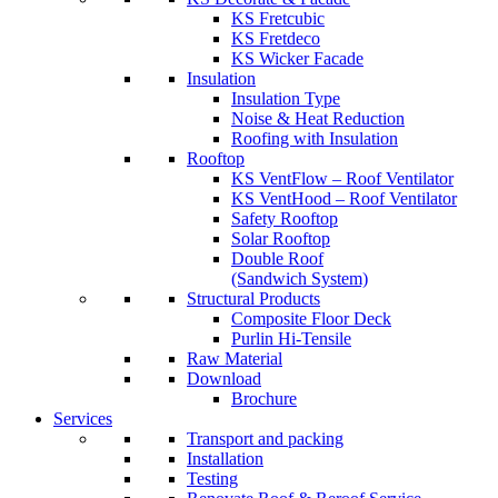
KS Fretcubic
KS Fretdeco
KS Wicker Facade
Insulation
Insulation Type
Noise & Heat Reduction
Roofing with Insulation
Rooftop
KS VentFlow – Roof Ventilator
KS VentHood – Roof Ventilator
Safety Rooftop
Solar Rooftop
Double Roof
(Sandwich System)
Structural Products
Composite Floor Deck
Purlin Hi-Tensile
Raw Material
Download
Brochure
Services
Transport and packing
Installation
Testing