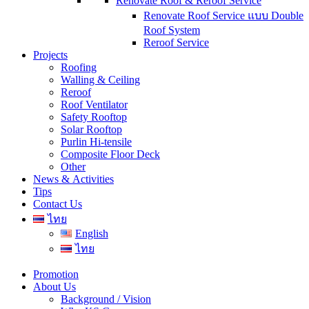
Renovate Roof & Reroof Service
Renovate Roof Service แบบ Double
Roof System
Reroof Service
Projects
Roofing
Walling & Ceiling
Reroof
Roof Ventilator
Safety Rooftop
Solar Rooftop
Purlin Hi-tensile
Composite Floor Deck
Other
News & Activities
Tips
Contact Us
ไทย
English
ไทย
Promotion
About Us
Background / Vision