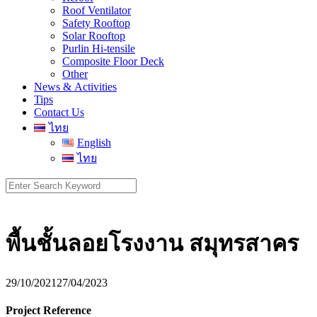
Roof Ventilator
Safety Rooftop
Solar Rooftop
Purlin Hi-tensile
Composite Floor Deck
Other
News & Activities
Tips
Contact Us
ไทย
English
ไทย
Search
for:
พื้นชั้นลอยโรงงาน สมุทรสาคร
29/10/2021
27/04/2023
Project Reference