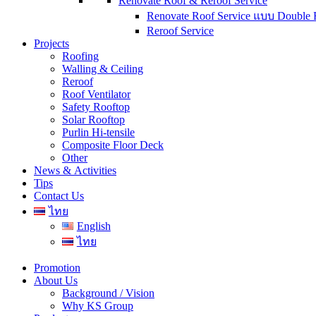
Renovate Roof & Reroof Service
Renovate Roof Service แบบ Double 
Reroof Service
Projects
Roofing
Walling & Ceiling
Reroof
Roof Ventilator
Safety Rooftop
Solar Rooftop
Purlin Hi-tensile
Composite Floor Deck
Other
News & Activities
Tips
Contact Us
ไทย
English
ไทย
Promotion
About Us
Background / Vision
Why KS Group