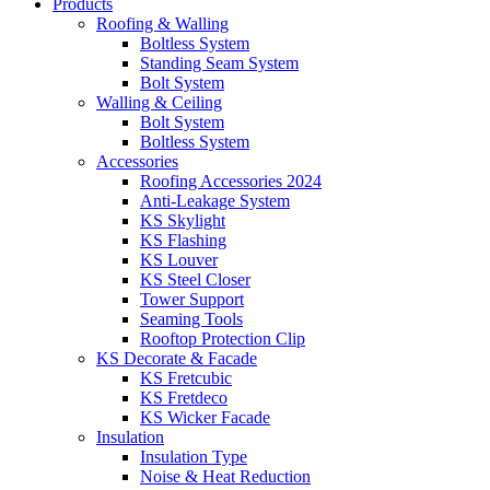
Products
Roofing & Walling
Boltless System
Standing Seam System
Bolt System
Walling & Ceiling
Bolt System
Boltless System
Accessories
Roofing Accessories 2024
Anti-Leakage System
KS Skylight
KS Flashing
KS Louver
KS Steel Closer
Tower Support
Seaming Tools
Rooftop Protection Clip
KS Decorate & Facade
KS Fretcubic
KS Fretdeco
KS Wicker Facade
Insulation
Insulation Type
Noise & Heat Reduction