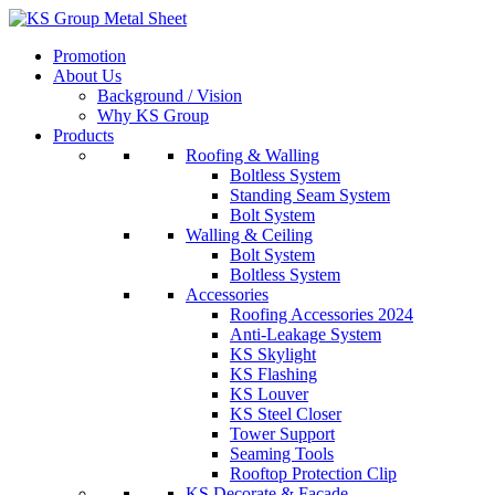
Skip
to
Promotion
content
About Us
Background / Vision
Why KS Group
Products
Roofing & Walling
Boltless System
Standing Seam System
Bolt System
Walling & Ceiling
Bolt System
Boltless System
Accessories
Roofing Accessories 2024
Anti-Leakage System
KS Skylight
KS Flashing
KS Louver
KS Steel Closer
Tower Support
Seaming Tools
Rooftop Protection Clip
KS Decorate & Facade