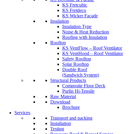
KS Fretcubic
KS Fretdeco
KS Wicker Facade
Insulation
Insulation Type
Noise & Heat Reduction
Roofing with Insulation
Rooftop
KS VentFlow – Roof Ventilator
KS VentHood – Roof Ventilator
Safety Rooftop
Solar Rooftop
Double Roof
(Sandwich System)
Structural Products
Composite Floor Deck
Purlin Hi-Tensile
Raw Material
Download
Brochure
Services
Transport and packing
Installation
Testing