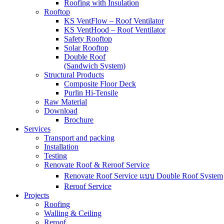
Roofing with Insulation
Rooftop
KS VentFlow – Roof Ventilator
KS VentHood – Roof Ventilator
Safety Rooftop
Solar Rooftop
Double Roof
(Sandwich System)
Structural Products
Composite Floor Deck
Purlin Hi-Tensile
Raw Material
Download
Brochure
Services
Transport and packing
Installation
Testing
Renovate Roof & Reroof Service
Renovate Roof Service แบบ Double Roof System
Reroof Service
Projects
Roofing
Walling & Ceiling
Reroof