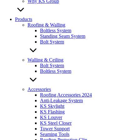
Why KS Group
Products
Roofing & Walling
Boltless System
Standing Seam System
Bolt System
Walling & Ceiling
Bolt System
Boltless System
Accessories
Roofing Accessories 2024
Anti-Leakage System
KS Skylight
KS Flashing
KS Louver
KS Steel Closer
Tower Support
Seaming Tools
Rooftop Protection Clip