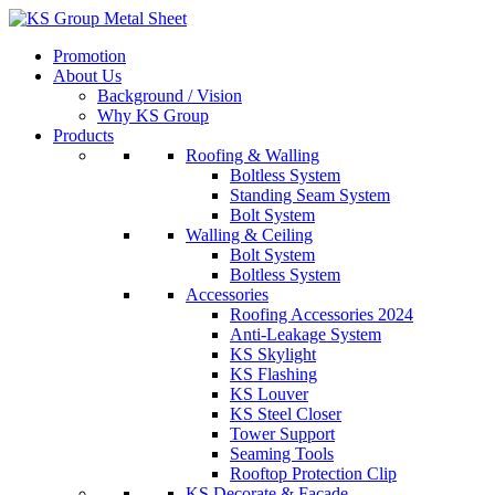
Skip
to
Promotion
content
About Us
Background / Vision
Why KS Group
Products
Roofing & Walling
Boltless System
Standing Seam System
Bolt System
Walling & Ceiling
Bolt System
Boltless System
Accessories
Roofing Accessories 2024
Anti-Leakage System
KS Skylight
KS Flashing
KS Louver
KS Steel Closer
Tower Support
Seaming Tools
Rooftop Protection Clip
KS Decorate & Facade