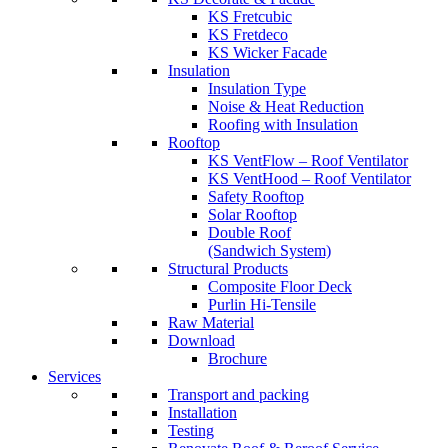
KS Fretcubic
KS Fretdeco
KS Wicker Facade
Insulation
Insulation Type
Noise & Heat Reduction
Roofing with Insulation
Rooftop
KS VentFlow – Roof Ventilator
KS VentHood – Roof Ventilator
Safety Rooftop
Solar Rooftop
Double Roof
(Sandwich System)
Structural Products
Composite Floor Deck
Purlin Hi-Tensile
Raw Material
Download
Brochure
Services
Transport and packing
Installation
Testing