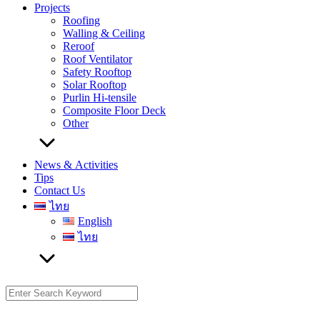
Projects
Roofing
Walling & Ceiling
Reroof
Roof Ventilator
Safety Rooftop
Solar Rooftop
Purlin Hi-tensile
Composite Floor Deck
Other
News & Activities
Tips
Contact Us
ไทย
English
ไทย
Search
for: