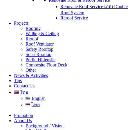
Renovate Roof & Reroof Service
Renovate Roof Service แบบ Double
Roof System
Reroof Service
Projects
Roofing
Walling & Ceiling
Reroof
Roof Ventilator
Safety Rooftop
Solar Rooftop
Purlin Hi-tensile
Composite Floor Deck
Other
News & Activities
Tips
Contact Us
ไทย
English
ไทย
Promotion
About Us
Background / Vision