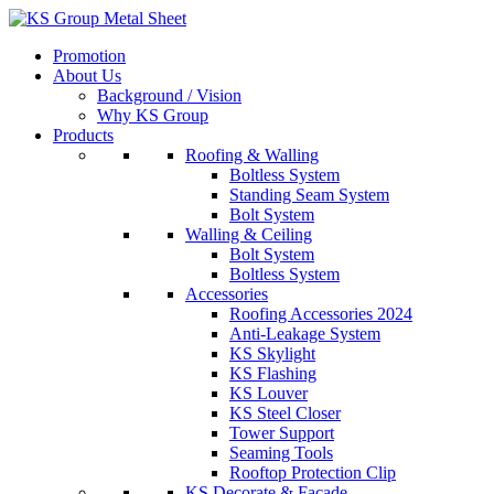
Skip
to
Promotion
content
About Us
Background / Vision
Why KS Group
Products
Roofing & Walling
Boltless System
Standing Seam System
Bolt System
Walling & Ceiling
Bolt System
Boltless System
Accessories
Roofing Accessories 2024
Anti-Leakage System
KS Skylight
KS Flashing
KS Louver
KS Steel Closer
Tower Support
Seaming Tools
Rooftop Protection Clip
KS Decorate & Facade