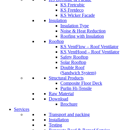
KS Fretcubic
KS Fretdeco
KS Wicker Facade
Insulation
Insulation Type
Noise & Heat Reduction
Roofing with Insulation
Rooftop
KS VentFlow – Roof Ventilator
KS VentHood – Roof Ventilator
Safety Rooftop
Solar Rooftop
Double Roof
(Sandwich System)
Structural Products
Composite Floor Deck
Purlin Hi-Tensile
Raw Material
Download
Brochure
Services
Transport and packing
Installation
Testing