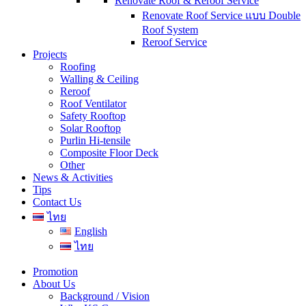
Renovate Roof & Reroof Service
Renovate Roof Service แบบ Double
Roof System
Reroof Service
Projects
Roofing
Walling & Ceiling
Reroof
Roof Ventilator
Safety Rooftop
Solar Rooftop
Purlin Hi-tensile
Composite Floor Deck
Other
News & Activities
Tips
Contact Us
ไทย
English
ไทย
Promotion
About Us
Background / Vision