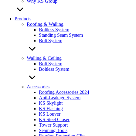
Why KS Group
Products
Roofing & Walling
Boltless System
Standing Seam System
Bolt System
Walling & Ceiling
Bolt System
Boltless System
Accessories
Roofing Accessories 2024
Anti-Leakage System
KS Skylight
KS Flashing
KS Louver
KS Steel Closer
Tower Support
Seaming Tools
Rooftop Protection Clip