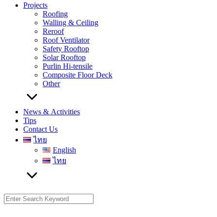
Projects
Roofing
Walling & Ceiling
Reroof
Roof Ventilator
Safety Rooftop
Solar Rooftop
Purlin Hi-tensile
Composite Floor Deck
Other
News & Activities
Tips
Contact Us
ไทย
English
ไทย
Search
for: