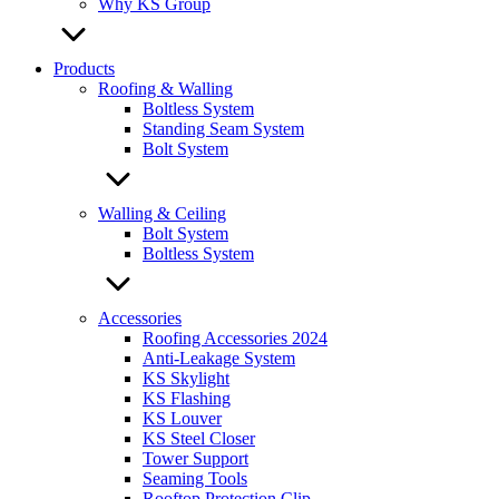
Why KS Group
Products
Roofing & Walling
Boltless System
Standing Seam System
Bolt System
Walling & Ceiling
Bolt System
Boltless System
Accessories
Roofing Accessories 2024
Anti-Leakage System
KS Skylight
KS Flashing
KS Louver
KS Steel Closer
Tower Support
Seaming Tools
Rooftop Protection Clip