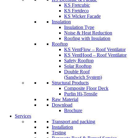
KS Fretcubic
KS Fretdeco
KS Wicker Facade
Insulation
Insulation Type
Noise & Heat Reduction
Roofing with Insulation
Rooftop
KS VentFlow – Roof Ventilator
KS VentHood – Roof Ventilator
Safety Rooftop
Solar Rooftop
Double Roof
(Sandwich System)
Structural Products
Composite Floor Deck
Purlin Hi-Tensile
Raw Material
Download
Brochure
Services
Transport and packing
Installation
Testing