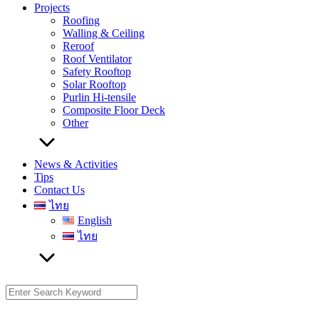
Projects
Roofing
Walling & Ceiling
Reroof
Roof Ventilator
Safety Rooftop
Solar Rooftop
Purlin Hi-tensile
Composite Floor Deck
Other
News & Activities
Tips
Contact Us
ไทย
English
ไทย
Search
for: