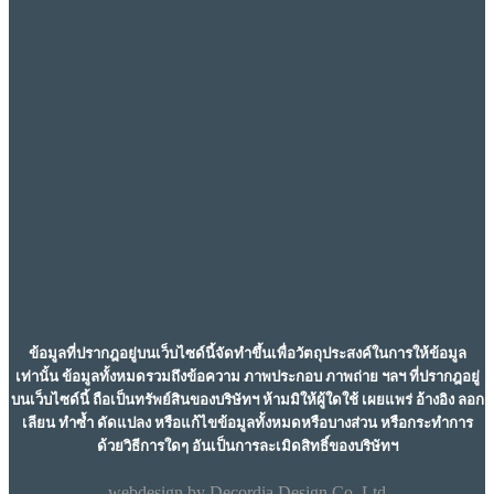
ข้อมูลที่ปรากฎอยู่บนเว็บไซด์นี้จัดทำขึ้นเพื่อวัตถุประสงค์ในการให้ข้อมูล
เท่านั้น ข้อมูลทั้งหมดรวมถึงข้อความ ภาพประกอบ ภาพถ่าย ฯลฯ ที่ปรากฎอยู่
บนเว็บไซด์นี้ ถือเป็นทรัพย์สินของบริษัทฯ ห้ามมิให้ผู้ใดใช้ เผยแพร่ อ้างอิง ลอก
เลียน ทำซ้ำ ดัดแปลง หรือแก้ไขข้อมูลทั้งหมดหรือบางส่วน หรือกระทำการ
ด้วยวิธีการใดๆ อันเป็นการละเมิดสิทธิ์ของบริษัทฯ
webdesign by
Decordia Design Co.,Ltd