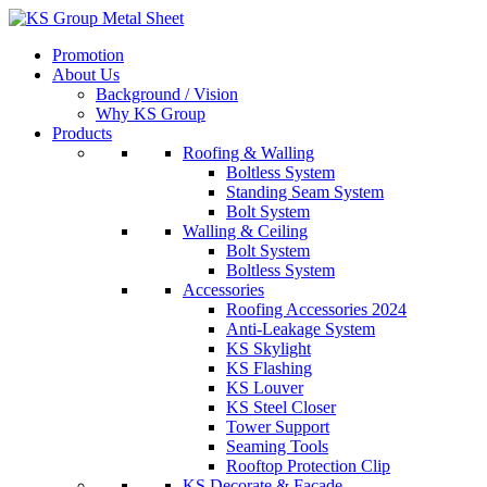
Skip
to
Promotion
content
About Us
Background / Vision
Why KS Group
Products
Roofing & Walling
Boltless System
Standing Seam System
Bolt System
Walling & Ceiling
Bolt System
Boltless System
Accessories
Roofing Accessories 2024
Anti-Leakage System
KS Skylight
KS Flashing
KS Louver
KS Steel Closer
Tower Support
Seaming Tools
Rooftop Protection Clip
KS Decorate & Facade