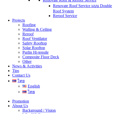
Renovate Roof & Reroof Service
Renovate Roof Service แบบ Double
Roof System
Reroof Service
Projects
Roofing
Walling & Ceiling
Reroof
Roof Ventilator
Safety Rooftop
Solar Rooftop
Purlin Hi-tensile
Composite Floor Deck
Other
News & Activities
Tips
Contact Us
ไทย
English
ไทย
Promotion
About Us
Background / Vision