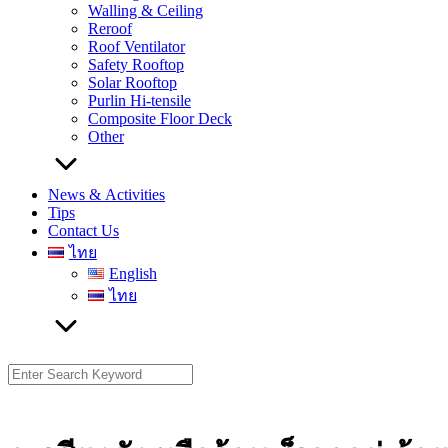
Walling & Ceiling
Reroof
Roof Ventilator
Safety Rooftop
Solar Rooftop
Purlin Hi-tensile
Composite Floor Deck
Other
News & Activities
Tips
Contact Us
ไทย
English
ไทย
Search
for: