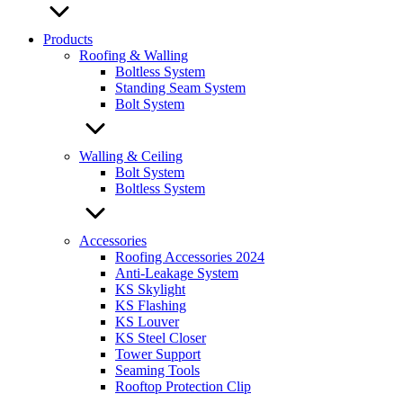
Products
Roofing & Walling
Boltless System
Standing Seam System
Bolt System
Walling & Ceiling
Bolt System
Boltless System
Accessories
Roofing Accessories 2024
Anti-Leakage System
KS Skylight
KS Flashing
KS Louver
KS Steel Closer
Tower Support
Seaming Tools
Rooftop Protection Clip