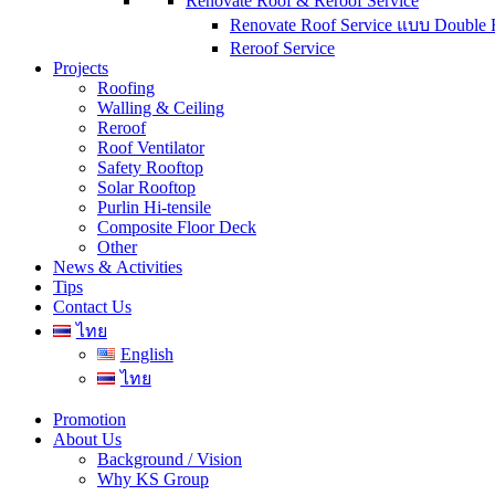
Renovate Roof & Reroof Service
Renovate Roof Service แบบ Double 
Reroof Service
Projects
Roofing
Walling & Ceiling
Reroof
Roof Ventilator
Safety Rooftop
Solar Rooftop
Purlin Hi-tensile
Composite Floor Deck
Other
News & Activities
Tips
Contact Us
ไทย
English
ไทย
Promotion
About Us
Background / Vision
Why KS Group