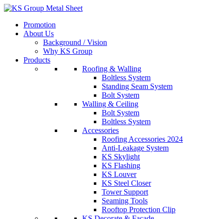
Skip
to
Promotion
content
About Us
Background / Vision
Why KS Group
Products
Roofing & Walling
Boltless System
Standing Seam System
Bolt System
Walling & Ceiling
Bolt System
Boltless System
Accessories
Roofing Accessories 2024
Anti-Leakage System
KS Skylight
KS Flashing
KS Louver
KS Steel Closer
Tower Support
Seaming Tools
Rooftop Protection Clip
KS Decorate & Facade