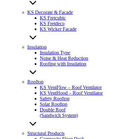
KS Decorate & Facade
KS Fretcubic
KS Fretdeco
KS Wicker Facade
Insulation
Insulation Type
Noise & Heat Reduction
Roofing with Insulation
Rooftop
KS VentFlow – Roof Ventilator
KS VentHood – Roof Ventilator
Safety Rooftop
Solar Rooftop
Double Roof
(Sandwich System)
Structural Products
Composite Floor Deck