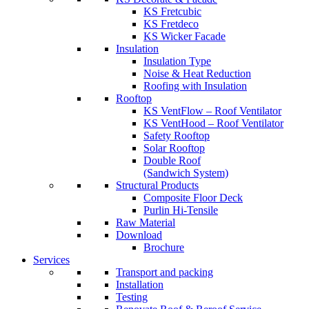
KS Fretcubic
KS Fretdeco
KS Wicker Facade
Insulation
Insulation Type
Noise & Heat Reduction
Roofing with Insulation
Rooftop
KS VentFlow – Roof Ventilator
KS VentHood – Roof Ventilator
Safety Rooftop
Solar Rooftop
Double Roof
(Sandwich System)
Structural Products
Composite Floor Deck
Purlin Hi-Tensile
Raw Material
Download
Brochure
Services
Transport and packing
Installation
Testing