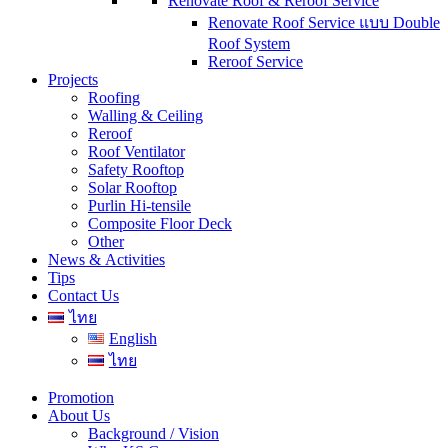
Renovate Roof & Reroof Service
Renovate Roof Service แบบ Double
Roof System
Reroof Service
Projects
Roofing
Walling & Ceiling
Reroof
Roof Ventilator
Safety Rooftop
Solar Rooftop
Purlin Hi-tensile
Composite Floor Deck
Other
News & Activities
Tips
Contact Us
ไทย
English
ไทย
Promotion
About Us
Background / Vision