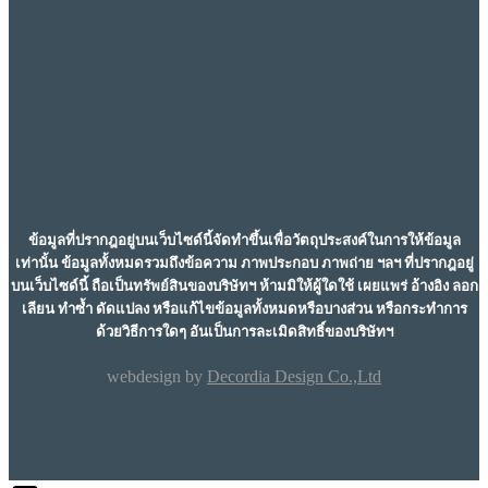
ข้อมูลที่ปรากฎอยู่บนเว็บไซด์นี้จัดทำขึ้นเพื่อวัตถุประสงค์ในการให้ข้อมูล
เท่านั้น ข้อมูลทั้งหมดรวมถึงข้อความ ภาพประกอบ ภาพถ่าย ฯลฯ ที่ปรากฎอยู่
บนเว็บไซด์นี้ ถือเป็นทรัพย์สินของบริษัทฯ ห้ามมิให้ผู้ใดใช้ เผยแพร่ อ้างอิง ลอก
เลียน ทำซ้ำ ดัดแปลง หรือแก้ไขข้อมูลทั้งหมดหรือบางส่วน หรือกระทำการ
ด้วยวิธีการใดๆ อันเป็นการละเมิดสิทธิ์ของบริษัทฯ
webdesign by
Decordia Design Co.,Ltd