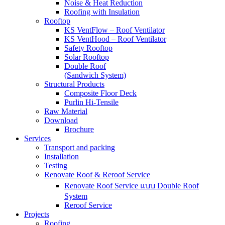
Noise & Heat Reduction
Roofing with Insulation
Rooftop
KS VentFlow – Roof Ventilator
KS VentHood – Roof Ventilator
Safety Rooftop
Solar Rooftop
Double Roof
(Sandwich System)
Structural Products
Composite Floor Deck
Purlin Hi-Tensile
Raw Material
Download
Brochure
Services
Transport and packing
Installation
Testing
Renovate Roof & Reroof Service
Renovate Roof Service แบบ Double Roof
System
Reroof Service
Projects
Roofing