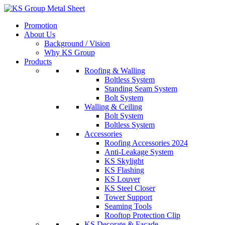
Skip
to
Promotion
content
About Us
Background / Vision
Why KS Group
Products
Roofing & Walling
Boltless System
Standing Seam System
Bolt System
Walling & Ceiling
Bolt System
Boltless System
Accessories
Roofing Accessories 2024
Anti-Leakage System
KS Skylight
KS Flashing
KS Louver
KS Steel Closer
Tower Support
Seaming Tools
Rooftop Protection Clip
KS Decorate & Facade