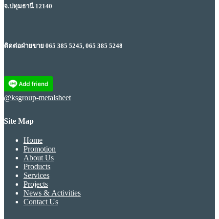
จ.ปทุมธานี 12140
ติดต่อฝ่ายขาย 065 385 5245, 065 385 5248
@ksgroup-metalsheet
Site Map
Home
Promotion
About Us
Products
Services
Projects
News & Activities
Contact Us