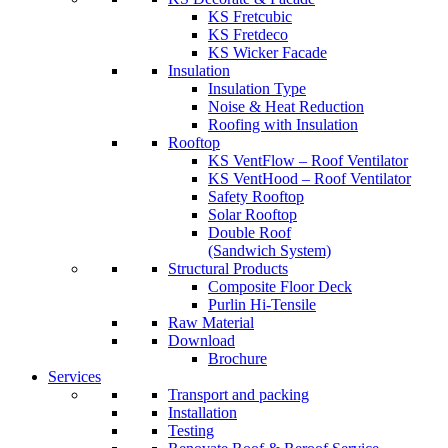
KS Fretcubic
KS Fretdeco
KS Wicker Facade
Insulation
Insulation Type
Noise & Heat Reduction
Roofing with Insulation
Rooftop
KS VentFlow – Roof Ventilator
KS VentHood – Roof Ventilator
Safety Rooftop
Solar Rooftop
Double Roof
(Sandwich System)
Structural Products
Composite Floor Deck
Purlin Hi-Tensile
Raw Material
Download
Brochure
Services
Transport and packing
Installation
Testing