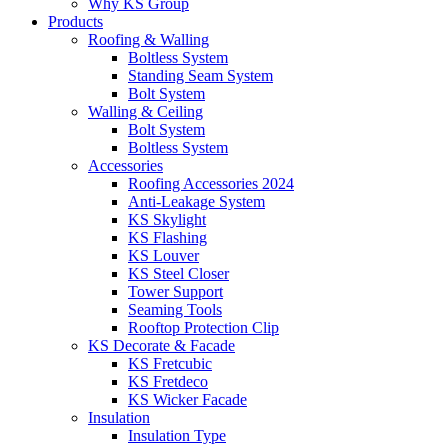
Why KS Group
Products
Roofing & Walling
Boltless System
Standing Seam System
Bolt System
Walling & Ceiling
Bolt System
Boltless System
Accessories
Roofing Accessories 2024
Anti-Leakage System
KS Skylight
KS Flashing
KS Louver
KS Steel Closer
Tower Support
Seaming Tools
Rooftop Protection Clip
KS Decorate & Facade
KS Fretcubic
KS Fretdeco
KS Wicker Facade
Insulation
Insulation Type