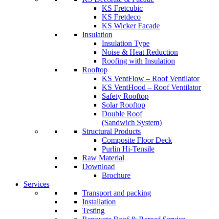
KS Fretcubic
KS Fretdeco
KS Wicker Facade
Insulation
Insulation Type
Noise & Heat Reduction
Roofing with Insulation
Rooftop
KS VentFlow – Roof Ventilator
KS VentHood – Roof Ventilator
Safety Rooftop
Solar Rooftop
Double Roof
(Sandwich System)
Structural Products
Composite Floor Deck
Purlin Hi-Tensile
Raw Material
Download
Brochure
Services
Transport and packing
Installation
Testing