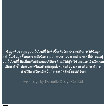
ข้อมูลที่ปรากฎอยู่บนเว็บไซด์นี้จัดทำขึ้นเพื่อวัตถุประสงค์ในการให้ข้อมูล
เท่านั้น ข้อมูลทั้งหมดรวมถึงข้อความ ภาพประกอบ ภาพถ่าย ฯลฯ ที่ปรากฎอยู่
บนเว็บไซด์นี้ ถือเป็นทรัพย์สินของบริษัทฯ ห้ามมิให้ผู้ใดใช้ เผยแพร่ อ้างอิง ลอก
เลียน ทำซ้ำ ดัดแปลง หรือแก้ไขข้อมูลทั้งหมดหรือบางส่วน หรือกระทำการ
ด้วยวิธีการใดๆ อันเป็นการละเมิดสิทธิ์ของบริษัทฯ
webdesign by
Decordia Design Co.,Ltd