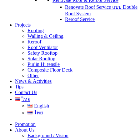
Renovate Roof & Reroof Service
Renovate Roof Service แบบ Double
Roof System
Reroof Service
Projects
Roofing
Walling & Ceiling
Reroof
Roof Ventilator
Safety Rooftop
Solar Rooftop
Purlin Hi-tensile
Composite Floor Deck
Other
News & Activities
Tips
Contact Us
ไทย
English
ไทย
Promotion
About Us
Background / Vision