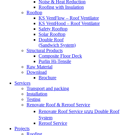
Noise & Heat Reduction
Roofing with Insulation
Rooftop
KS VentFlow – Roof Ventilator
KS VentHood – Roof Ventilator
Safety Rooftop
Solar Rooftop
Double Roof
(Sandwich System)
Structural Products
Composite Floor Deck
Purlin Hi-Tensile
Raw Material
Download
Brochure
Services
Transport and packing
Installation
Testing
Renovate Roof & Reroof Service
Renovate Roof Service แบบ Double Roof
System
Reroof Service
Projects
Roofing