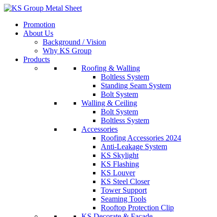
Skip
to
Promotion
content
About Us
Background / Vision
Why KS Group
Products
Roofing & Walling
Boltless System
Standing Seam System
Bolt System
Walling & Ceiling
Bolt System
Boltless System
Accessories
Roofing Accessories 2024
Anti-Leakage System
KS Skylight
KS Flashing
KS Louver
KS Steel Closer
Tower Support
Seaming Tools
Rooftop Protection Clip
KS Decorate & Facade