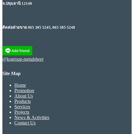
จ.ปทุมธานี 12140
ติดต่อฝ่ายขาย 065 385 5245, 065 385 5248
@ksgroup-metalsheet
Site Map
Home
Promotion
About Us
Products
Services
Projects
News & Activities
Contact Us