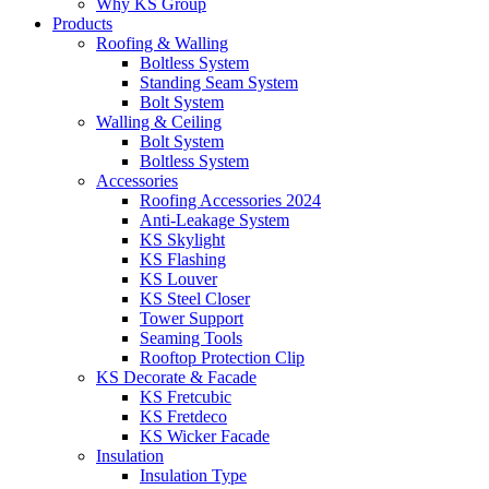
Why KS Group
Products
Roofing & Walling
Boltless System
Standing Seam System
Bolt System
Walling & Ceiling
Bolt System
Boltless System
Accessories
Roofing Accessories 2024
Anti-Leakage System
KS Skylight
KS Flashing
KS Louver
KS Steel Closer
Tower Support
Seaming Tools
Rooftop Protection Clip
KS Decorate & Facade
KS Fretcubic
KS Fretdeco
KS Wicker Facade
Insulation
Insulation Type