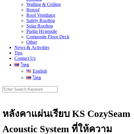
Walling & Ceiling
Reroof
Roof Ventilator
Safety Rooftop
Solar Rooftop
Purlin Hi-tensile
Composite Floor Deck
Other
News & Activities
Tips
Contact Us
ไทย
English
ไทย
Search
for:
หลังคาแผ่นเรียบ KS CozySeam
Acoustic System ที่ให้ความ