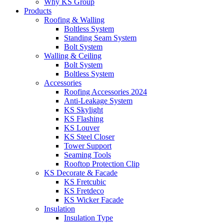
Why KS Group
Products
Roofing & Walling
Boltless System
Standing Seam System
Bolt System
Walling & Ceiling
Bolt System
Boltless System
Accessories
Roofing Accessories 2024
Anti-Leakage System
KS Skylight
KS Flashing
KS Louver
KS Steel Closer
Tower Support
Seaming Tools
Rooftop Protection Clip
KS Decorate & Facade
KS Fretcubic
KS Fretdeco
KS Wicker Facade
Insulation
Insulation Type