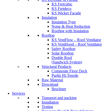
KS Fretcubic
KS Fretdeco
KS Wicker Facade
Insulation
Insulation Type
Noise & Heat Reduction
Roofing with Insulation
Rooftop
KS VentFlow – Roof Ventilator
KS VentHood – Roof Ventilator
Safety Rooftop
Solar Rooftop
Double Roof
(Sandwich System)
Structural Products
Composite Floor Deck
Purlin Hi-Tensile
Raw Material
Download
Brochure
Services
Transport and packing
Installation
Testing