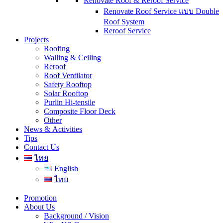
Renovate Roof & Reroof Service
Renovate Roof Service แบบ Double
Roof System
Reroof Service
Projects
Roofing
Walling & Ceiling
Reroof
Roof Ventilator
Safety Rooftop
Solar Rooftop
Purlin Hi-tensile
Composite Floor Deck
Other
News & Activities
Tips
Contact Us
ไทย
English
ไทย
Promotion
About Us
Background / Vision