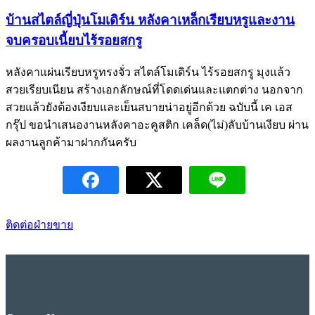
บ้านสไตล์ญี่ปุ่นโมเดิร์น หลังคาเหล็กเรียบหรูและงาน
จบครอบเนี้ยบไร้รอยสกรู
หลังคาแผ่นเรียบหรูทรงจั่ว สไตล์โมเดิร์น ไร้รอยสกรู มุงแล้ว
สวยเรียบเนียน สร้างเอกลักษณ์ที่โดดเด่นและแตกต่าง นอกจาก
สวยแล้วยังต้องเงียบและเย็นสบายน่าอยู่อีกด้วย ฉบับนี้ เค เอส
กรุ๊ป ขอนำเสนองานหลังคาอะคูสติก เคล็ด(ไม่)ลับบ้านเงียบ ผ่าน
ผลงานลูกค้ามาฝากกันครับ
ติดต่อฝ่ายขาย