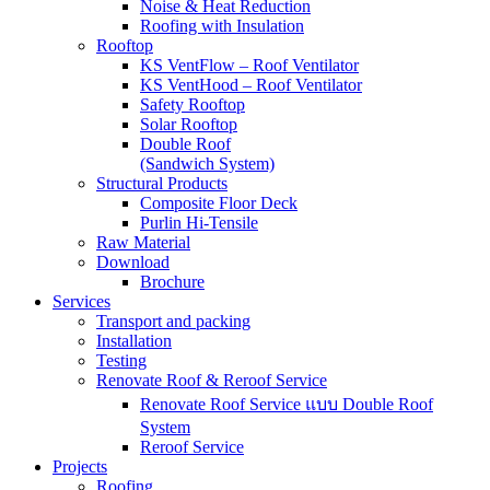
Noise & Heat Reduction
Roofing with Insulation
Rooftop
KS VentFlow – Roof Ventilator
KS VentHood – Roof Ventilator
Safety Rooftop
Solar Rooftop
Double Roof
(Sandwich System)
Structural Products
Composite Floor Deck
Purlin Hi-Tensile
Raw Material
Download
Brochure
Services
Transport and packing
Installation
Testing
Renovate Roof & Reroof Service
Renovate Roof Service แบบ Double Roof
System
Reroof Service
Projects
Roofing