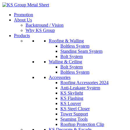
Skip
to
Promotion
content
About Us
Background / Vision
Why KS Group
Products
Roofing & Walling
Boltless System
Standing Seam System
Bolt System
Walling & Ceiling
Bolt System
Boltless System
Accessories
Roofing Accessories 2024
Anti-Leakage System
KS Skylight
KS Flashing
KS Louver
KS Steel Closer
Tower Support
Seaming Tools
Rooftop Protection Clip
KS Decorate & Facade