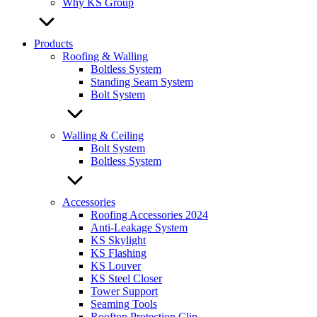
Why KS Group
Products
Roofing & Walling
Boltless System
Standing Seam System
Bolt System
Walling & Ceiling
Bolt System
Boltless System
Accessories
Roofing Accessories 2024
Anti-Leakage System
KS Skylight
KS Flashing
KS Louver
KS Steel Closer
Tower Support
Seaming Tools
Rooftop Protection Clip