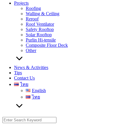
Projects
Roofing
Walling & Ceiling
Reroof
Roof Ventilator
Safety Rooftop
Solar Rooftop
Purlin Hi-tensile
Composite Floor Deck
Other
News & Activities
Tips
Contact Us
ไทย
English
ไทย
Search
for: