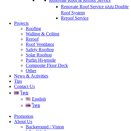
Renovate Roof & Reroof Service
Renovate Roof Service แบบ Double
Roof System
Reroof Service
Projects
Roofing
Walling & Ceiling
Reroof
Roof Ventilator
Safety Rooftop
Solar Rooftop
Purlin Hi-tensile
Composite Floor Deck
Other
News & Activities
Tips
Contact Us
ไทย
English
ไทย
Promotion
About Us
Background / Vision