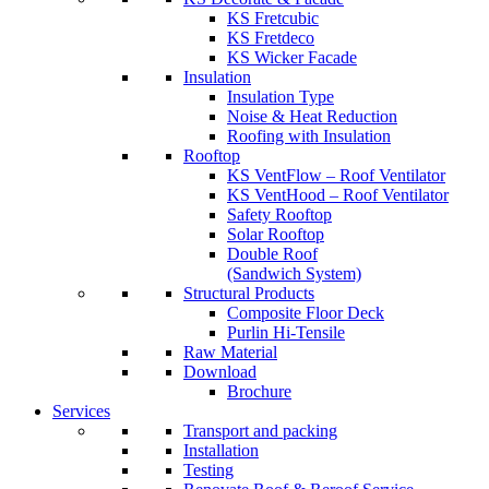
KS Fretcubic
KS Fretdeco
KS Wicker Facade
Insulation
Insulation Type
Noise & Heat Reduction
Roofing with Insulation
Rooftop
KS VentFlow – Roof Ventilator
KS VentHood – Roof Ventilator
Safety Rooftop
Solar Rooftop
Double Roof
(Sandwich System)
Structural Products
Composite Floor Deck
Purlin Hi-Tensile
Raw Material
Download
Brochure
Services
Transport and packing
Installation
Testing