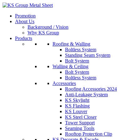
Skip
to
Promotion
content
About Us
Background / Vision
Why KS Group
Products
Roofing & Walling
Boltless System
Standing Seam System
Bolt System
Walling & Ceiling
Bolt System
Boltless System
Accessories
Roofing Accessories 2024
Anti-Leakage System
KS Skylight
KS Flashing
KS Louver
KS Steel Closer
Tower Support
Seaming Tools
Rooftop Protection Clip
KS Decorate & Facade