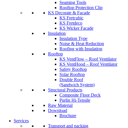
Seaming Tools
Rooftop Protection Clip
KS Decorate & Facade
KS Fretcubic
KS Fretdeco
KS Wicker Facade
Insulation
Insulation Type
Noise & Heat Reduction
Roofing with Insulation
Rooftop
KS VentFlow – Roof Ventilator
KS VentHood – Roof Ventilator
Safety Rooftop
Solar Rooftop
Double Roof
(Sandwich System)
Structural Products
Composite Floor Deck
Purlin Hi-Tensile
Raw Material
Download
Brochure
Services
Transport and packing