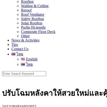
Roofing
Walling & Ceiling
Reroof
Roof Ventilator
Safety Rooftop
Solar Rooftop
Purlin Hi-tensile
Composite Floor Deck
Other
News & Activities
Tips
Contact Us
ไทย
English
ไทย
Search
for:
ปรับโฉมหลังคาให้สวยใหม่และคุ
24/12/2019
24/03/2022