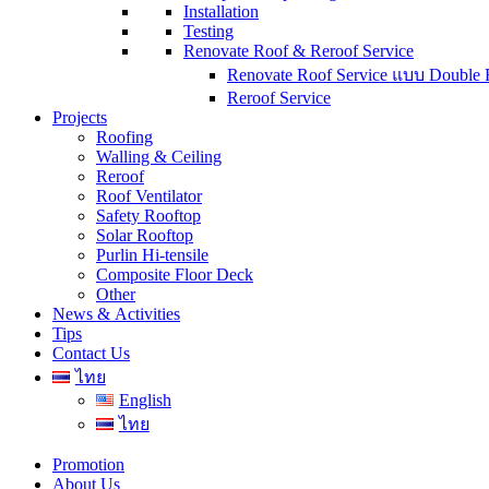
Installation
Testing
Renovate Roof & Reroof Service
Renovate Roof Service แบบ Double 
Reroof Service
Projects
Roofing
Walling & Ceiling
Reroof
Roof Ventilator
Safety Rooftop
Solar Rooftop
Purlin Hi-tensile
Composite Floor Deck
Other
News & Activities
Tips
Contact Us
ไทย
English
ไทย
Promotion
About Us