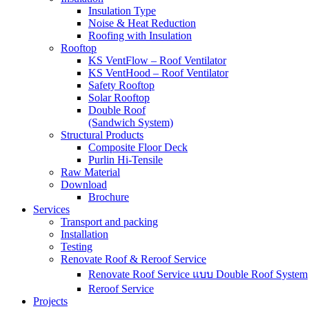
Insulation Type
Noise & Heat Reduction
Roofing with Insulation
Rooftop
KS VentFlow – Roof Ventilator
KS VentHood – Roof Ventilator
Safety Rooftop
Solar Rooftop
Double Roof
(Sandwich System)
Structural Products
Composite Floor Deck
Purlin Hi-Tensile
Raw Material
Download
Brochure
Services
Transport and packing
Installation
Testing
Renovate Roof & Reroof Service
Renovate Roof Service แบบ Double Roof System
Reroof Service
Projects