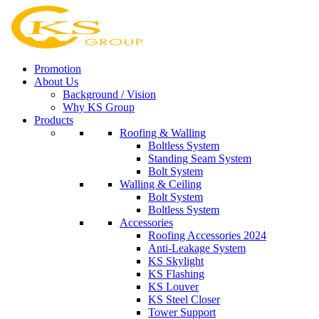
Skip
to
content
Promotion
About Us
Background / Vision
Why KS Group
Products
Roofing & Walling
Boltless System
Standing Seam System
Bolt System
Walling & Ceiling
Bolt System
Boltless System
Accessories
Roofing Accessories 2024
Anti-Leakage System
KS Skylight
KS Flashing
KS Louver
KS Steel Closer
Tower Support